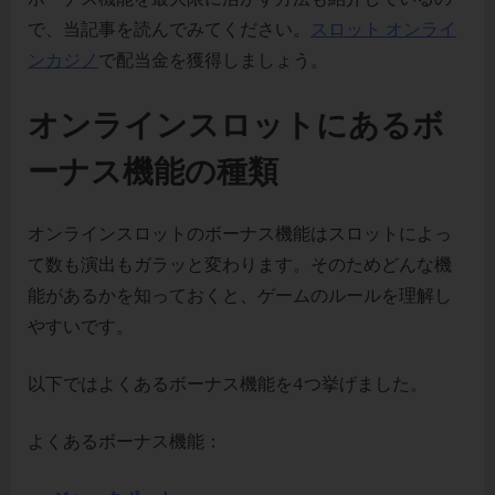
ボ
で、当記事を読んでみてください。
スロット オンライ
ー
ンカジノ
で配当金を獲得しましょう。
ナ
ス
オンラインスロットにあるボ
機
能
ーナス機能の種類
を
解
説！
オンラインスロットのボーナス機能はスロットによっ
て数も演出もガラッと変わります。そのためどんな機
能があるかを知っておくと、ゲームのルールを理解し
やすいです。
以下ではよくあるボーナス機能を4つ挙げました。
よくあるボーナス機能：