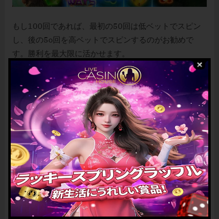
もし100回であれば、最初の50回は低ベットでスピン
し、後の5o回を高ベットでスピンするのがお勧めで
す。勝利を最大限に活かせます。
分析の仕方ですが、これはデモプレイでスピンして統
計を取ることが可能です。デモプレイであれば無料な
ため、何度回してもお金がかかりません。
もしくは様々な口コミや情報をネットであつめるのも
手です。
ぜひオンラインスロットのボーナス機能を最大限に活
かす方法を身につけ、ビッグウィンを目指しましょ
う！