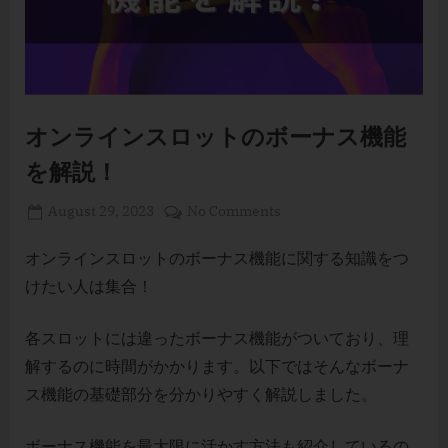
オンラインスロットのボーナス機能
を解説！
Posted
By
on
August 29, 2023
Erika Elaine Duhaylungsod
No Comments
on
オ
ン
オンラインスロットのボーナス機能に関する知識をつ
ラ
けたい人は集合！
イ
ン
各スロットには違ったボーナス機能がついており、理
ス
解するのに時間がかかります。以下ではそんなボーナ
ロ
ス機能の基礎部分を分かりやすく解説しました。
ッ
ト
の
ボーナス機能を最大限に活かす方法も紹介しているの