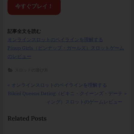
今すぐプレイ！
記事全文を読む
オンラインスロットのペイラインを理解する
Pinup Girls（ピンナップ・ガールズ）スロットゲーム
のレビュー
スロットの遊び方
Post
P
オンラインスロットのペイラインを理解する
N
r
Bikini Queens Dating（ビキニ・クイーンズ・デーテ
navigation
e
e
ィング）スロットのゲームレビュー
x
v
Related Posts
t
i
P
o