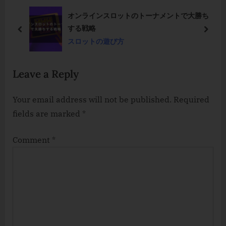
o
u
分に
オンラインスロットのトーナメントで大勝ち
s
s
する戦略
t
P
prev
next
スロットの遊び方
:
o
s
Leave a Reply
t
:
Your email address will not be published.
Required
fields are marked
*
Comment
*