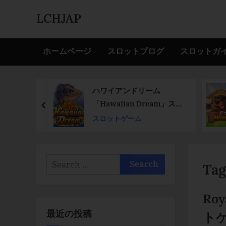
Skip
LCHJAP
to
content
ホームページ
スロットブログ
スロットガ
Dating（ビ
ハワイアンドリーム
・デーテ
「Hawaiian Dream」スロ
prev
のゲーム
ットのレビュー＆デモプレ
スロットゲーム
イ
Search
Tag
for:
Ro
最近の投稿
ト