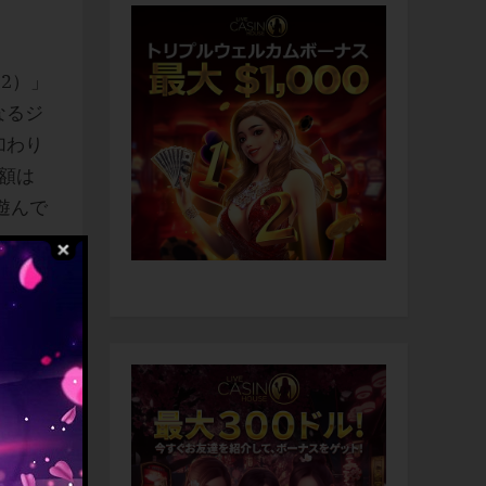
ト2）」
なるジ
加わり
当額は
遊んで
たい人に