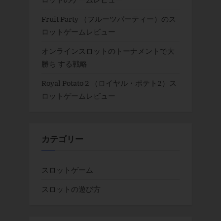
Fruit Party （フルーツパーティー）のス
ロットゲームレビュー
オンラインスロットのトーナメントで大
勝ち する戦略
Royal Potato 2 （ロイヤル・ポテト2）ス
ロットゲームレビュー
カテゴリー
スロットゲーム
スロットの遊び方