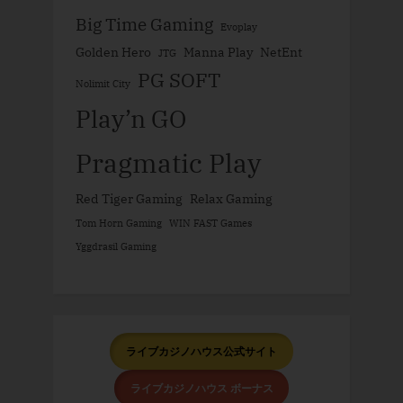
Big Time Gaming
Evoplay
Golden Hero
Manna Play
NetEnt
JTG
PG SOFT
Nolimit City
Play’n GO
Pragmatic Play
Red Tiger Gaming
Relax Gaming
Tom Horn Gaming
WIN FAST Games
Yggdrasil Gaming
ライブカジノハウス公式サイト
ライブカジノハウス ボーナス