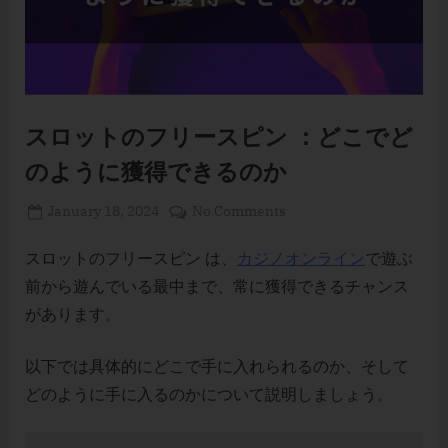
スロットのフリースピン ：どこでど
のように獲得できるのか
Posted
By
on
January 18, 2024
Erika Elaine Duhaylungsod
No Comments
on
ス
ロ
スロットのフリースピン は、
カジノオンライン
で遊ぶ
ッ
前から遊んでいる最中まで、常に獲得できるチャンス
ト
があります。
の
フ
以下では具体的にどこで手に入れられるのか、そして
リ
どのように手に入るのかについて説明しましょう。
ー
ス
ピ