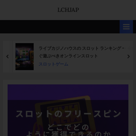
Skip
LCHJAP
to
content
ライブカジノハウスの スロット ランキング ー 今す
ぐ遊ぶべきオンラインスロット
prev
nex
スロットゲーム