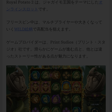
Royal Potato 2 は、ジャガイモ王国をテーマにした
オ
ンラインスロット
です。
フリースピン中は、マルチプライヤーや大きくなって
いく
WILD絵柄
で高配当を狙えます。
ゲームプロバイダーは、Print Sudios（プリント・スタ
ジオ）社です。滑らかにゲームが進む点と、他とは違
ったストーリー性がある点が魅力になります。