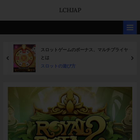
Skip
LCHJAP
to
content
スロットゲームのボーナス、マルチプライヤー
とは
prev
nex
スロットの遊び方