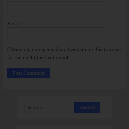
Email
*
Save my name, email, and website in this browser
for the next time I comment.
Search
for: