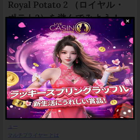
Royal Potato 2 （ロイヤル・
ポテト2）を遊んでみよう！
Royal Potato 2 は前作からパワーアップし、より楽し
く遊べるようになりました。高グラフィックに幅の広
がった最大配当額。じゃがいも好きは、ぜひ当スロッ
トを遊んでみてください！
今すぐプレイ！
記事全文を読む
レイヴ・パーティー・フィーバー スロットゲームレビ
ュー
マルチプライヤー とは