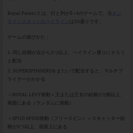
Royal Potato 2 は、行と列が5×4のゲームで、当
オン
ラインスロットのペイライン
は30通りです。
ゲームの遊びかた：
同じ絵柄が左から3つ以上、ペイライン通りにそろう
と配当
SUPERSPINNERSをまたいで配当すると、マルチプ
ライヤーがかかる
＜ROYAL LEVY発動＞王または王女の絵柄が2個以上、
画面にある（ランダムに発動）
＜SPUD SPINS発動（フリースピン）＞スキャッター絵
柄が3つ以上、画面上にある