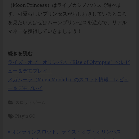
（Moon Princess）はライブカジノハウスで遊べま
す。可愛らしいプリンセスがおしおきしているところ
を見たい人はぜひムーンプリンセスを遊んで、リアル
マネーを獲得していきましょう！
続きを読む
ライズ・オブ・オリンパス（Rise of Olympus）のレビ
ュー＆デモプレイ！
メガムーラ（Mega Moolah）のスロット情報 – レビュ
ー＆デモプレイ
スロットゲーム
Tags:
Play’n GO
Post
P
オンラインスロット、ライズ・オブ・オリンパス