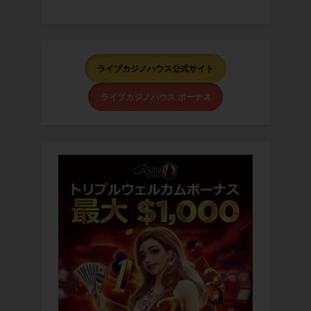
ライブカジノハウス公式サイト
ライブカジノハウス ボーナス