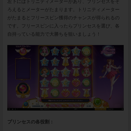
左下にはトリニティメーターがあり、プリンセスをそ
ろえるとメーターがたまります。トリニティメーター
がたまるとフリースピン獲得のチャンスが得られるの
です。フリースピンに入ったらプリンセスを選び、各
自持っている能力で大勝ちを狙いましょう！
プリンセスの各役割：