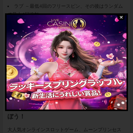
ラブ – 最低4回のフリースピン、その後はランダム
で最大4回追加
スター – 最低5回のフリースピン、その後はランダ
ムで最大3回追加
ストーム – 最低8回のフリースピン、その後はラン
ダムで最大2回追加
また左上にはマルチプライヤーがあり、連チャンする
と倍率が増えていき最大20倍まで増えます。マルチプ
ライヤーが20倍の状態でフリースピンがくると、より
勝ちやすくなるということです。
ムーンプリンセスをオンラインカジノで遊
ぼう！
大人気オンラインスロットゲーム、ムーンプリンセス