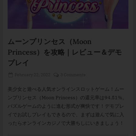
ムーンプリンセス（Moon
Princess）を攻略｜レビュー＆デモ
プレイ
Posted
By
on
February 22, 2022
webmaster
3 Comments
on
ム
ー
美少女と遊べる人気オンラインスロットゲーム！ムー
ン
ンプリンセス（Moon Princess）の還元率は94.51%。
プ
パズルゲームのように進む形式が爽快です！デモプレ
リ
イでお試しプレイもできるので、まずは遊んで気に入
ン
ったらオンラインカジノで大勝ちしにいきましょう！
セ
ス