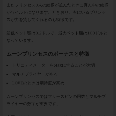
またプリンセス3人の絵柄が並んだときに真ん中の絵柄
がワイルドになります。ときおり、右にいるプリンセ
スが力を貸してくれるのも特徴です。
最低ベット額は0.2ドルで、最大ベット額は100ドルと
なっています。
ムーンプリンセスのボーナスと特徴
トリニティメーターをMaxにすることが大切
マルチプライヤーがある
LOVEのときは期待度が高め
ムーンプリンセスではフリースピンの回数とマルチプ
ライヤーの数字が重要です。