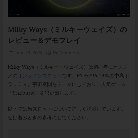
Milky Ways（ミルキーウェイズ）の
レビュー＆デモプレイ
Posted
By
on
June 21, 2023
Erika Elaine Duhaylungsod
No Comments
on
Milky
Ways（ミ
Milky Ways（ミルキー・ウェイズ）は初心者にオスス
ル
メの
オンラインスロット
です。RTPが96.14%の中高ボ
キ
ラリティ。宇宙空間をテーマにしており、人気ゲーム
ー
「Starburst」を思い出します。
ウ
ェ
以下では当スロットについて詳しく説明しています。
イ
ズ）
ぜひ遊ぶときの参考にしてください。
の
レ
ビ