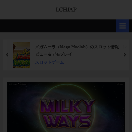
Skip
LCHJAP
to
content
メガムーラ（Mega Moolah）のスロット情報 – レ
ビュー＆デモプレイ
prev
nex
スロットゲーム