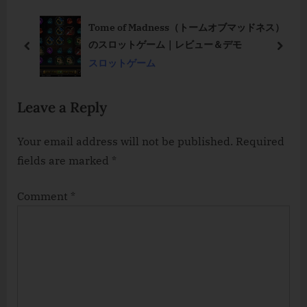
P
u
の
Tome of Madness（トームオブマッドネス）
o
s
のスロットゲーム｜レビュー＆デモ
s
P
prev
next
スロットゲーム
t
o
:
s
Leave a Reply
t
:
Your email address will not be published.
Required
fields are marked
*
Comment
*