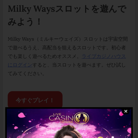
Milky Waysスロットを遊んで
みよう！
Milky Ways（ミルキーウェイズ）スロットは宇宙空間
で遊べるうえ、高配当を狙えるスロットです。初心者
でも楽しく遊べるためオススメ。
ライブカジノハウス
にログイン
すると、当スロットを遊べます。ぜひ試し
てみてください。
今すぐプレイ！
記事全文を読む
MonkeyPopスロットのゲームレビュー
Ancient Egyptスロットゲームレビュー