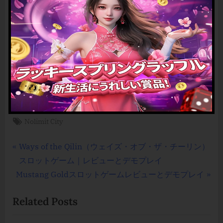
記事全文を読む
Pinup Girls（ピンナップ・ガールズ）スロットゲーム
のレビュー
Mahjong 88（麻雀88）のスロットゲームレビュー
スロットゲーム
Tags:
Nolimit City
Post
P
Ways of the Qilin（ウェイズ・オブ・ザ・チーリン）
r
スロットゲーム｜レビューとデモプレイ
navigation
N
e
Mustang Goldスロットゲームレビューとデモプレイ
e
v
Related Posts
x
i
t
o