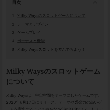
目次
ュ
ー
Milky Waysのスロットゲームについて
＆
デ
テーマとデザイン
モ
ゲームプレイ
プ
レ
ボーナスと機能
イ
Milky Waysスロットを遊んでみよう！
Milky Waysのスロットゲーム
について
Milky Waysは、宇宙空間をテーマにしたゲームです。
2020年6月17日にリリース。テーマや爆発力の高いゲ
ームを輩出することで有名なNolimit City（ノーリミッ