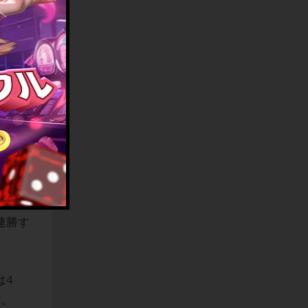
9のペ
たび
だけ
のリー
絵柄を
ン中に
連勝す
は4
す。