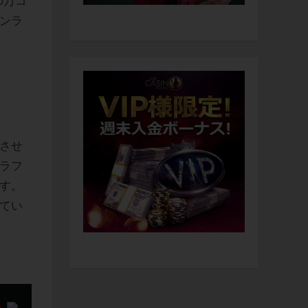
0万コ
ンラ
させ
ラフ
す。
てい