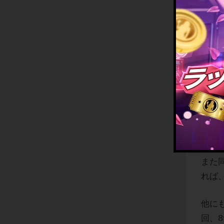
スロ
イラ
に変
散り
一番
ルか
フリ
出す
また
れば
他に
回、