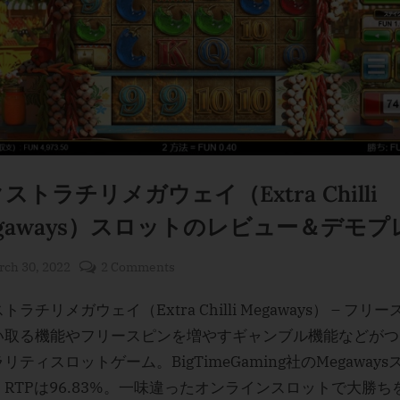
ストラチリメガウェイ（Extra Chilli
gaways）スロットのレビュー＆デモプ
sted
By
on
rch 30, 2022
webmaster
2 Comments
エ
トラチリメガウェイ（Extra Chilli Megaways） – フリ
ク
ス
い取る機能やフリースピンを増やすギャンブル機能などがつ
ト
リティスロットゲーム。BigTimeGaming社のMegaways
ラ
RTPは96.83%。一味違ったオンラインスロットで大勝ち
チ