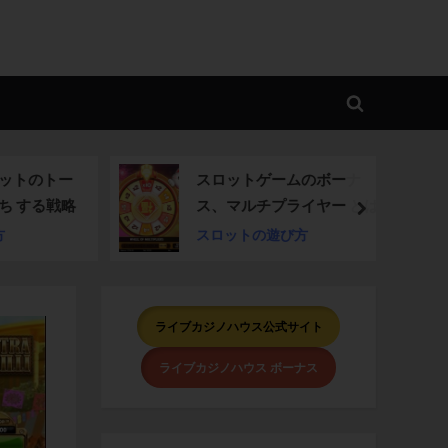
Toggle
search
form
ットのトー
スロットゲームのボーナ
ち する戦略
ス、マルチプライヤー とは
next
方
スロットの遊び方
ライブカジノハウス公式サイト
ライブカジノハウス ボーナス