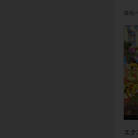
最低
エク