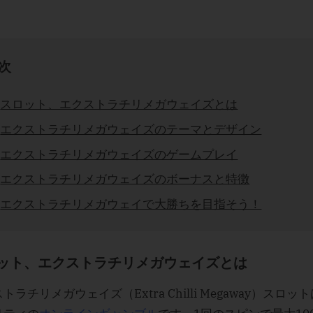
！
リ
メ
ガ
次
ウ
ェ
スロット、エクストラチリメガウェイズとは
イ
（Extra
エクストラチリメガウェイズのテーマとデザイン
Chilli
エクストラチリメガウェイズのゲームプレイ
Megaways）
ス
エクストラチリメガウェイズのボーナスと特徴
ロ
エクストラチリメガウェイで大勝ちを目指そう！
ッ
ト
の
ット、エクストラチリメガウェイズとは
レ
ビ
トラチリメガウェイズ（Extra Chilli Megaway）スロッ
ュ