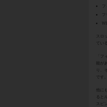
フ
フ
W
スロ
てい
「フ
能が
り、
です
他に
ると
スピ