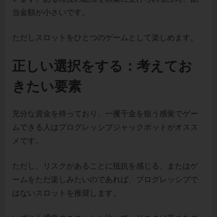
当金額が小さいです。
ただしスロットをひとつのゲームとして楽しめます。
正しい選択をする：考えてお
きたい要素
充分な資金を持っており、一攫千金を狙う感覚でゲー
ムできる人はプログレッシブジャックポットがオスス
メです。
ただし、リスクがあることに抵抗を感じる、またはゲ
ームをただ楽しみたいのであれば、プログレッシブで
はないスロットを推奨します。