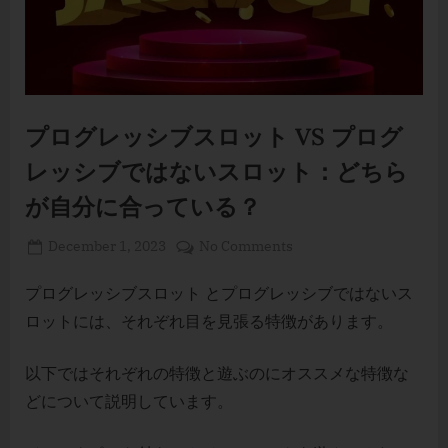
プログレッシブスロット VS プログ
レッシブではないスロット：どちら
が自分に合っている？
Posted
By
on
December 1, 2023
Erika Elaine Duhaylungsod
No Comments
on
プ
ロ
プログレッシブスロット とプログレッシブではないス
グ
ロットには、それぞれ目を見張る特徴があります。
レ
ッ
以下ではそれぞれの特徴と遊ぶのにオススメな特徴な
シ
どについて説明しています。
ブ
ス