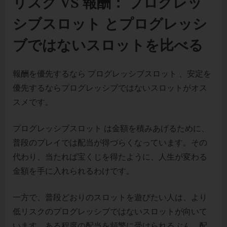
リスク VS 報酬： プログレッ
シブスロット とプログレッシ
ブではないスロットを比べる
報酬を優先するなら プログレッシブスロット 、安定を
優先するならプログレッシブではないスロットがオス
スメです。
プログレッシブスロット は金額を積みあげるために、
普段のプレイでは配当が得づらくなっています。その
代わり、当たれば宝くじを得たように、人生が変わる
金額を手に入れられるわけです。
一方で、普段どおりのスロットを遊びたい人は、より
低リスクのプログレッシブではないスロットが向いて
います。ある程度の配当を頻繁に受けられるぶん、配