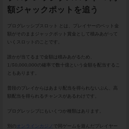
ち
額ジャックポットを追う
ら
が
自
プログレッシブスロット とは、プレイヤーのベット金
分
額がそのままジャックポット賞金として積みあがって
に
いくスロットのことです。
合
っ
誰かが当てるまで金額は積みあがるため、
て
い
1/50,000,000の確率で数十億という金額を配当するこ
る？
ともあります。
普段のプレイからはあまり配当を得られないぶん、高
額配当を得られるチャンスがあるわけです。
プログレッシブにもいくつか種類はあります。
別の
オンラインカジノ
で同ゲームを遊んだプレイヤー