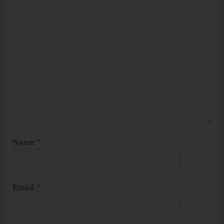
Name
*
Email
*