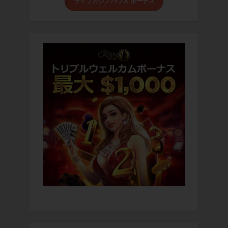
ライブカジノハウス ボーナス