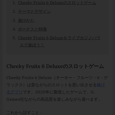
Cheeky Fruits 6 Deluxeのスロットゲーム
レ
ビ
テーマとデザイン
ュ
遊びかた
ー
＆
ボーナスと特徴
デ
Cheeky Fruits 6 Deluxeをライブカジノハウ
モ
スで遊ぼう！
プ
レ
イ
Cheeky Fruits 6 Deluxeのスロットゲーム
Cheeky Fruits 6 Deluxe（チーキー・フルーツ・6・デ
ラックス）は昔ながらのスロットを思い出させる
稼げ
るアプリ
です。2020年に製造したゲームで、G.
Games社ながらの高品質を楽しみながら遊べます。
これから話すこと：