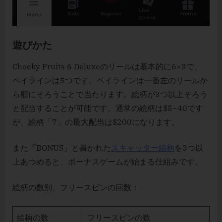
遊びかた
Cheeky Fruits 6 Deluxeのリールは基本的に6×3で、
ペイラインは5つです。ペイラインは一番左のリールか
ら順にそろうことで当たります。絵柄が3つ以上そろう
と配当することが可能です。通常の絵柄は$5~40です
が、絵柄「7」の最大配当は$200になります。
また「BONUS」と書かれた
スキャッター絵柄
を3つ以
上あつめると、ボーナスゲームが始まる仕組みです。
絵柄の数別、フリースピンの回数：
絵柄の数
フリースピンの数