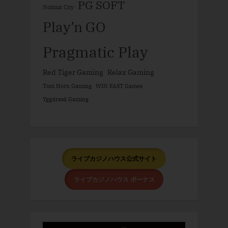
PG SOFT
Nolimit City
Play’n GO
Pragmatic Play
Red Tiger Gaming
Relax Gaming
Tom Horn Gaming
WIN FAST Games
Yggdrasil Gaming
ライブカジノハウス公式サイト
ライブカジノハウス ボーナス