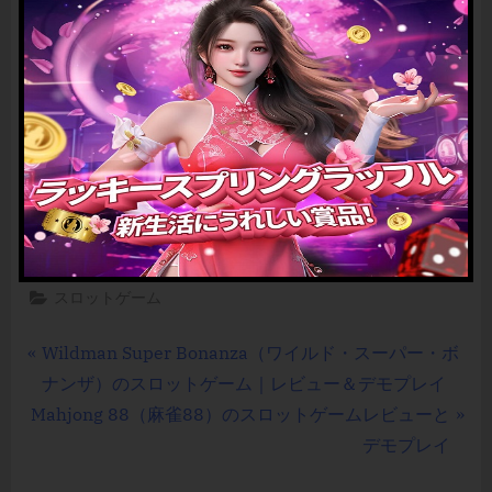
今すぐプレイ！
記事全文を読む
Tome of Madness（トームオブマッドネス）のスロッ
トゲーム｜レビュー＆デモ
Starlight Princess（スターライトプリンセス）のスロ
ットゲーム｜レビュー＆デモプレイ
スロットゲーム
Post
P
Wildman Super Bonanza（ワイルド・スーパー・ボ
r
ナンザ）のスロットゲーム｜レビュー＆デモプレイ
navigation
N
e
Mahjong 88（麻雀88）のスロットゲームレビューと
e
v
デモプレイ
x
i