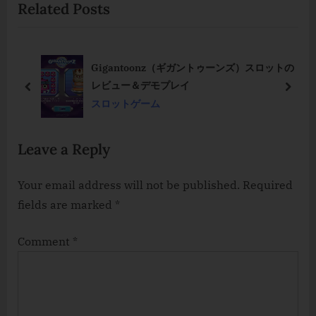
Related Posts
t
o
P
u
o
s
ーパ
Gigantoonz（ギガントゥーンズ）スロットの
s
P
ー＆
レビュー＆デモプレイ
t
o
prev
next
スロットゲーム
:
s
t
Leave a Reply
:
Your email address will not be published.
Required
fields are marked
*
Comment
*