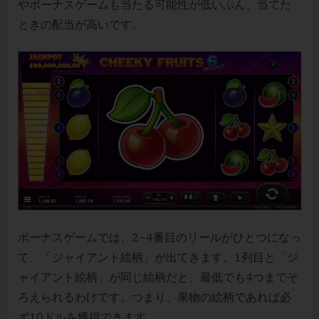
やボーナスゲームも当たる可能性が低いぶん、当てた
ときの配当が高いです。
ボーナスゲームでは、2~4番目のリールがひとつになっ
て、「ジャイアント絵柄」が出てきます。1列目と「ジ
ャイアント絵柄」が同じ絵柄だと、最低でも4つまでそ
ろえられるわけです。つまり、果物の絵柄であれば必
ず10ドルを獲得できます。