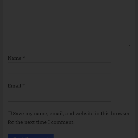
Name
*
Email
*
Save my name, email, and website in this browser
for the next time I comment.