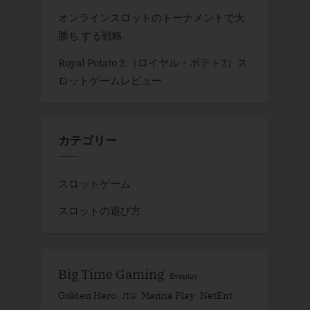
オンラインスロットのトーナメントで大
勝ち する戦略
Royal Potato 2 （ロイヤル・ポテト2）ス
ロットゲームレビュー
カテゴリー
スロットゲーム
スロットの遊び方
Big Time Gaming
Evoplay
Golden Hero
Manna Play
NetEnt
JTG