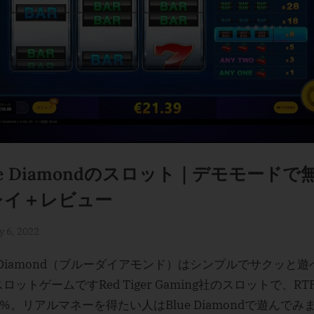
ue Diamondのスロット｜デモモードで
レイ＋レビュー
sted
By
 6, 2022
webmaster
e Diamond（ブルーダイアモンド）はシンプルでサクッと
ロットゲームですRed Tiger Gaming社のスロットで、RT
17%。リアルマネーを得たい人はBlue Diamondで遊んでみ