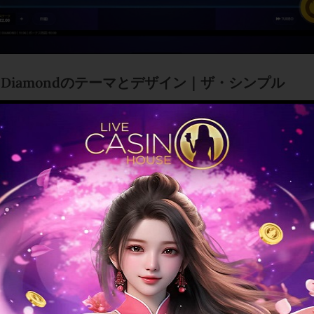
ue Diamondのテーマとデザイン｜ザ・シンプル
e Diamondはシンプルな
オンラインカジノのパチスロ
です。
スロットマシーンを参考に作られています。絵柄は数字の7、
れた棒、さくらんぼ、Blue Diamond（青い宝石）のみ4
す。
e Diamondは宝石のなかでも美しいと言われており、当ス
大の配当額がもらえる絵柄になります。
ue Diamondのゲームプレイ｜簡潔で速い