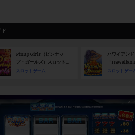
イド
Pinup Girls（ピンナッ
ハワイアンドリ
プ・ガールズ）スロットゲ
「Hawaiian 
ームのレビューとデモプレ
ットのレビュー
スロットゲーム
スロットゲーム
イ
イ