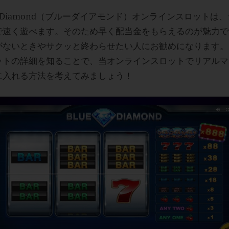
e Diamond（ブルーダイアモンド）オンラインスロットは
で速く遊べます。そのため早く配当金をもらえるのが魅力で
がないときやサクッと終わらせたい人にお勧めになります。
ットの詳細を知ることで、当オンラインスロットでリアルマ
に入れる方法を考えてみましょう！