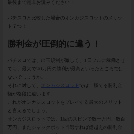
最後まで是非お読みください！
パチスロと比較した場合のオンカジスロットのメリッ
ト７つ！
勝利金が圧倒的に違う！
パチスロでは、出玉規制が激しく、1日フルに稼働させ
ても、最大で20万円の勝利が最高といったところでは
ないでしょうか。
それに対して、
オンカジスロット
では、勝てる勝利金
額が格段に違います。
これがオンカジスロットをプレイする最大のメリット
と言えるでしょう。
オンカジスロットでは、1回のスピンで数十万円、数百
万円、またジャックポット当選すれば億越えの勝利金