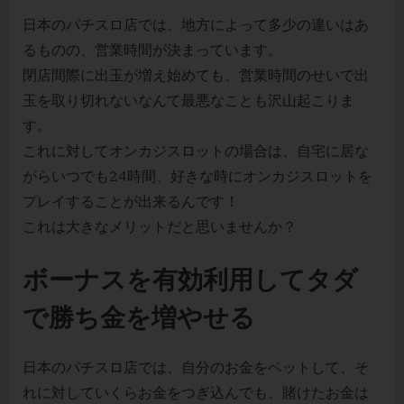
日本のパチスロ店では、地方によって多少の違いはあ
るものの、営業時間が決まっています。
閉店間際に出玉が増え始めても、営業時間のせいで出
玉を取り切れないなんて最悪なことも沢山起こりま
す。
これに対してオンカジスロットの場合は、自宅に居な
がらいつでも24時間、好きな時にオンカジスロットを
プレイすることが出来るんです！
これは大きなメリットだと思いませんか？
ボーナスを有効利用してタダ
で勝ち金を増やせる
日本のパチスロ店では、自分のお金をベットして、そ
れに対していくらお金をつぎ込んでも、賭けたお金は